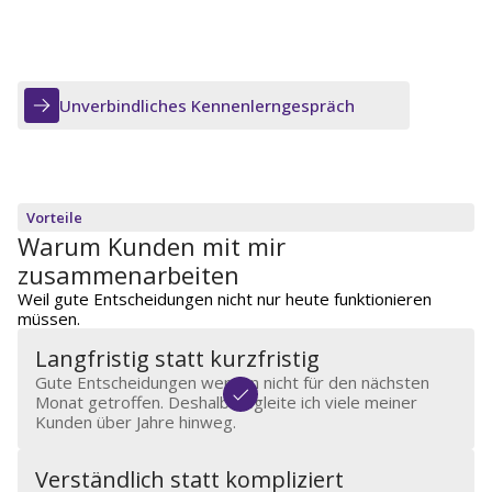
Es geht nicht um den nächsten Vertragsabschluss. Es geht
um Entscheidungen, die auch in Jahren noch zu Deinem
Leben passen. Und um einen Ansprechpartner, der Deine
Geschichte kennt und Dich langfristig begleitet.
Unverbindliches Kennenlerngespräch
Vorteile
Warum Kunden mit mir
zusammenarbeiten
Weil gute Entscheidungen nicht nur heute funktionieren
müssen.
Langfristig statt kurzfristig
Gute Entscheidungen werden nicht für den nächsten
Monat getroffen. Deshalb begleite ich viele meiner
Kunden über Jahre hinweg.
Verständlich statt kompliziert