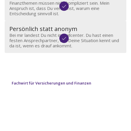
Finanzthemen müssen nicht kompliziert sein. Mein
Anspruch ist, dass Du verstehst, warum eine
Entscheidung sinnvoll ist.
Persönlich statt anonym
Bei mir landest Du nicht im Callcenter. Du hast einen
festen Ansprechpartner, der Deine Situation kennt und
da ist, wenn es drauf ankommt.
Robin Redler
Seit 2013 persönlicher Ansprechpartner für
Privatkunden, Unternehmer und Vereine
Fachwirt für Versicherungen und Finanzen