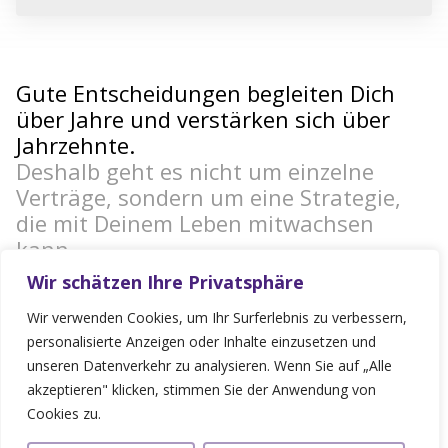
Gute Entscheidungen begleiten Dich
über Jahre und verstärken sich über
Jahrzehnte.
Deshalb geht es nicht um einzelne
Verträge, sondern um eine Strategie,
die mit Deinem Leben mitwachsen
kann.
Wir schätzen Ihre Privatsphäre
Für
Für
Privatkunden
Unternehmer
Wir verwenden Cookies, um Ihr Surferlebnis zu verbessern,
Ob Berufseinstieg,
Als Unternehmer trägst
personalisierte Anzeigen oder Inhalte einzusetzen und
Familiengründung,
du Verantwortung für
unseren Datenverkehr zu analysieren. Wenn Sie auf „Alle
Eigenheim oder
Dein Unternehmen,
akzeptieren" klicken, stimmen Sie der Anwendung von
Vermögensaufbau – jede
Deine Mitarbeiter und oft
Lebensphase bringt neue
auch für Deine Familie.
Cookies zu.
Fragen mit sich.
Gemeinsam entwickeln
Gemeinsam entwickeln
wir Lösungen, die Risiken